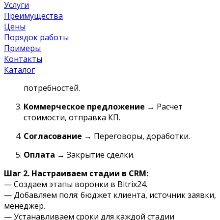
Услуги
2.
Как
настроить
воронку
продаж
в
Bitrix24
Преимущества
Цены
Шаг 1. Проектируем этапы
Порядок работы
Пример для B2B:
Примеры
Лид
→ Заявка с сайта/звонка.
Контакты
Каталог
Первичный контакт
→ Знакомство, выявление
потребностей.
Коммерческое предложение
→ Расчет
стоимости, отправка КП.
Согласование
→ Переговоры, доработки.
Оплата
→ Закрытие сделки.
Шаг 2. Настраиваем стадии в CRM:
— Создаем этапы воронки в Bitrix24.
— Добавляем поля: бюджет клиента, источник заявки,
менеджер.
— Устанавливаем сроки для каждой стадии