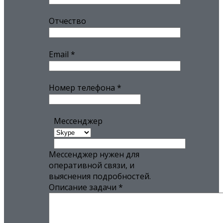
Отчество
Email
*
Номер телефона
*
Мессенджер
Мессенджер нужен для
оперативной связи, и
выяснения подробностей.
Описание задачи
*