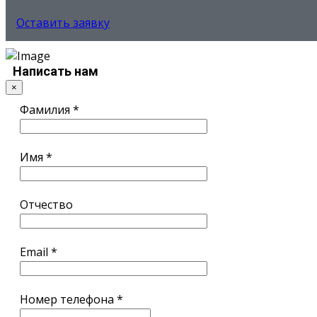
Оставить заявку
Услуги
Написать
нам
Преимущества
×
Цены
Порядок работы
Фамилия
*
Примеры
Контакты
Каталог
Имя
*
Отчество
Главная
Внедрение CRM
Email
*
Внедрение
CRM
Номер телефона
*