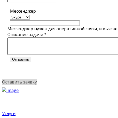
Развернуть описание
Мессенджер
Bitrix24
Мессенджер нужен для оперативной связи, и выясне
Описание задачи
*
Написать
нам
Отправить
Мы всегда ищем новые отличные проекты
Оставить заявку
Фамилия
*
Имя
*
Услуги