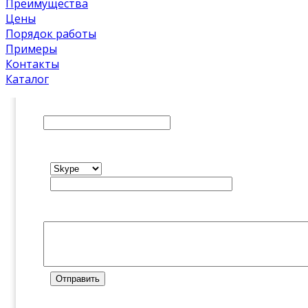
Преимущества
Отчество
Цены
Порядок работы
Примеры
Email
*
Контакты
Каталог
Номер телефона
*
Мессенджер
Мессенджер нужен для оперативной связи, и вы
Описание задачи
*
Отправить